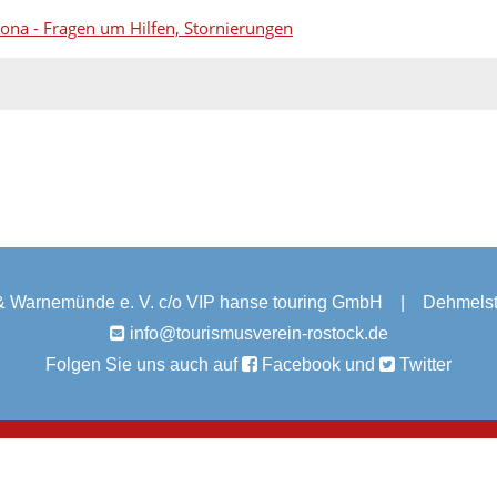
ona - Fragen um Hilfen, Stornierungen
& Warnemünde e. V. c/o VIP hanse touring GmbH
|
Dehmelst
info@tourismusverein-rostock.de
Folgen Sie uns auch auf
Facebook
und
Twitter