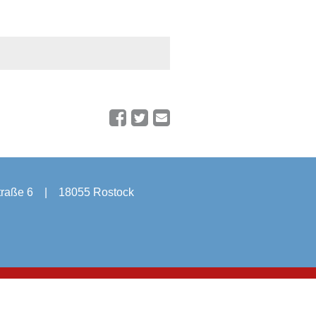
raße 6
|
18055 Rostock