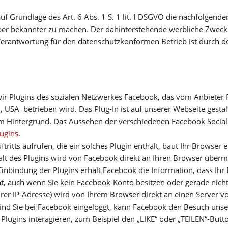
uf Grundlage des Art. 6 Abs. 1 S. 1 lit. f DSGVO die nachfolgende
r bekannter zu machen. Der dahinterstehende werbliche Zweck is
rantwortung für den datenschutzkonformen Betrieb ist durch de
r Plugins des sozialen Netzwerkes Facebook, das vom Anbieter F
, USA betrieben wird. Das Plug-In ist auf unserer Webseite gestalt
uem Hintergrund. Das Aussehen der verschiedenen Facebook Social
ugins
.
ritts aufrufen, die ein solches Plugin enthält, baut Ihr Browser 
lt des Plugins wird von Facebook direkt an Ihren Browser übermi
inbindung der Plugins erhält Facebook die Information, dass Ihr
t, auch wenn Sie kein Facebook-Konto besitzen oder gerade nicht
Ihrer IP-Adresse) wird von Ihrem Browser direkt an einen Server 
 Sind Sie bei Facebook eingeloggt, kann Facebook den Besuch un
Plugins interagieren, zum Beispiel den „LIKE“ oder „TEILEN“-Butto