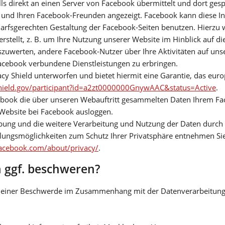
ls direkt an einen Server von Facebook übermittelt und dort ges
t und Ihren Facebook-Freunden angezeigt. Facebook kann diese 
rfsgerechten Gestaltung der Facebook-Seiten benutzen. Hierzu
erstellt, z. B. um Ihre Nutzung unserer Website im Hinblick auf d
uwerten, andere Facebook-Nutzer über Ihre Aktivitäten auf uns
acebook verbundene Dienstleistungen zu erbringen.
cy Shield unterworfen und bietet hiermit eine Garantie, das eur
hield.gov/participant?id=a2zt0000000GnywAAC&status=Active
.
ebook die über unseren Webauftritt gesammelten Daten Ihrem F
 Website bei Facebook ausloggen.
ng und die weitere Verarbeitung und Nutzung der Daten durch 
llungsmöglichkeiten zum Schutz Ihrer Privatsphäre entnehmen Si
acebook.com/about/privacy/
.
h ggf. beschweren?
it einer Beschwerde im Zusammenhang mit der Datenverarbeitung 